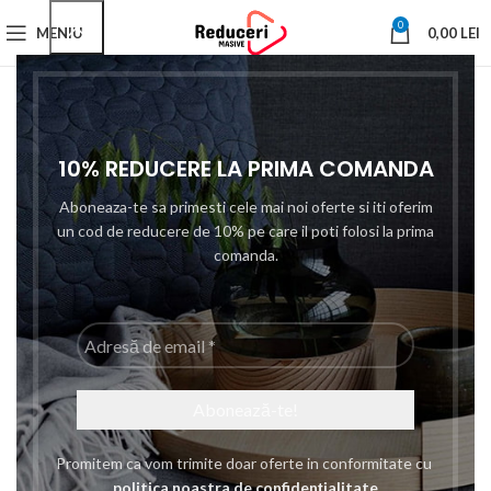
0
MENIU
0,00
LEI
Prima pagină
Product brands
Bigshot
Pagina 3
Afișez 41 - 60 din 291 de rezultate
Show sidebar
10% REDUCERE LA PRIMA COMANDA
Filtre
Aboneaza-te sa primesti cele mai noi oferte si iti oferim
un cod de reducere de 10% pe care il poti folosi la prima
-8%
-8%
comanda.
Adresă
de
email
*
Aragaz cu 2 ochiuri
Aragaz Portabil din Inox cu
alimentare GPL, Inox
un Arzator, Racord Butelie,
Promitem ca vom trimite doar oferte in conformitate cu
Bigshot
politica noastra de confidențialitate
78,00
Prețul inițial a fost:
lei
Prețul curent
55,00
Prețul inițial a fost:
lei
Prețul curent