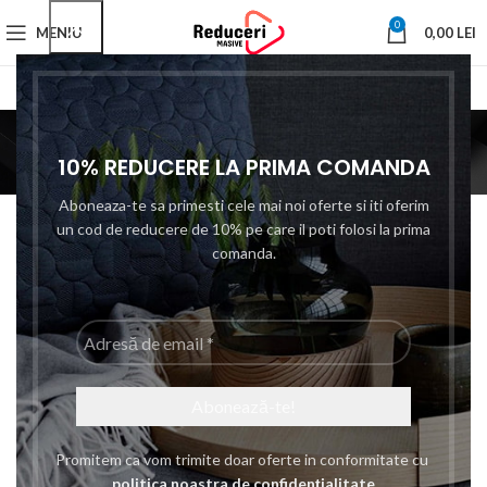
0
MENIU
0,00
LEI
35 Kg
10% REDUCERE LA PRIMA COMANDA
Prima pagină
Greutata maxima suportata tv produs
35 Kg
Categories
Filtre
Aboneaza-te sa primesti cele mai noi oferte si iti oferim
un cod de reducere de 10% pe care il poti folosi la prima
comanda.
-8%
-8%
Adresă
de
email
*
Suport TV 26″-55″ Prindere
Suport TV de Perete
Promitem ca vom trimite doar oferte in conformitate cu
Perete, Brate Reglabile,
Happy Sheep HP-309,
politica noastra de confidențialitate