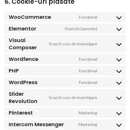
6. Cookie-uri plasate
WooCommerce
Funcțional
Consent to
service
Elementor
Statistici (anonim)
Consent to
woocommerce
service
Visual
Scop în curs de investigare
elementor
Consent to
Composer
service
Wordfence
Funcțional
visual-
Consent to
composer
service
PHP
Funcțional
Consent to
wordfence
service php
WordPress
Funcțional
Consent to
service
Slider
Scop în curs de investigare
wordpress
Consent to
Revolution
service
Pinterest
Marketing
slider-
Consent to
revolution
service
Intercom Messenger
Marketing
Consent to
pinterest