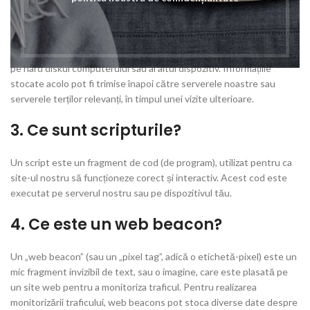
2. Ce sunt cookie-urile?
Un cookie este un fișier simplu, de mici dimensiuni, care este trimis
împreună cu paginile acestui site web și stocat de navigatorul tău
pe hard diskul computerului sau al altui dispozitiv. Informațiile
stocate acolo pot fi trimise înapoi către serverele noastre sau
serverele terților relevanți, în timpul unei vizite ulterioare.
3. Ce sunt scripturile?
Un script este un fragment de cod (de program), utilizat pentru ca
site-ul nostru să funcționeze corect și interactiv. Acest cod este
executat pe serverul nostru sau pe dispozitivul tău.
4. Ce este un web beacon?
Un „web beacon” (sau un „pixel tag”, adică o etichetă-pixel) este un
mic fragment invizibil de text, sau o imagine, care este plasată pe
un site web pentru a monitoriza traficul. Pentru realizarea
monitorizării traficului, web beacons pot stoca diverse date despre