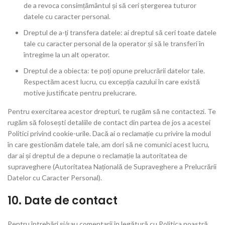
de a revoca consimțământul și să ceri ștergerea tuturor
datele cu caracter personal.
Dreptul de a-ți transfera datele: ai dreptul să ceri toate datele
tale cu caracter personal de la operator și să le transferi în
întregime la un alt operator.
Dreptul de a obiecta: te poți opune prelucrării datelor tale.
Respectăm acest lucru, cu excepția cazului în care există
motive justificate pentru prelucrare.
Pentru exercitarea acestor drepturi, te rugăm să ne contactezi. Te
rugăm să folosești detaliile de contact din partea de jos a acestei
Politici privind cookie-urile. Dacă ai o reclamație cu privire la modul
în care gestionăm datele tale, am dori să ne comunici acest lucru,
dar ai și dreptul de a depune o reclamație la autoritatea de
supraveghere (Autoritatea Națională de Supraveghere a Prelucrării
Datelor cu Caracter Personal).
10. Date de contact
Pentru întrebări și/sau comentarii în legătură cu Politica noastră