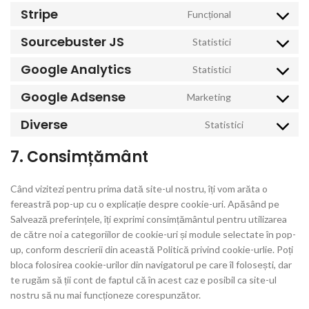
service
Stripe
Funcțional
Consent to
intercom-
service
messenger
Sourcebuster JS
Statistici
Consent to
stripe
service
Google Analytics
Statistici
Consent to
sourcebuster-
service
js
Google Adsense
Marketing
Consent to
google-
service
analytics
Diverse
Statistici
Consent
google-
to service
adsense
7. Consimțământ
diverse
Când vizitezi pentru prima dată site-ul nostru, îți vom arăta o
fereastră pop-up cu o explicație despre cookie-uri. Apăsând pe
Salvează preferințele, îți exprimi consimțământul pentru utilizarea
de către noi a categoriilor de cookie-uri și module selectate în pop-
up, conform descrierii din această Politică privind cookie-urlie. Poți
bloca folosirea cookie-urilor din navigatorul pe care îl folosești, dar
te rugăm să ții cont de faptul că în acest caz e posibil ca site-ul
nostru să nu mai funcționeze corespunzător.