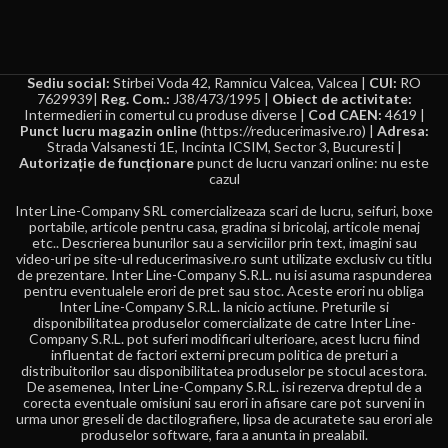
Sediu social:
Stirbei Voda 42, Ramnicu Valcea, Valcea |
CUI:
RO
7629939|
Reg. Com.:
J38/473/1995 |
Obiect de activitate:
Intermedieri in comertul cu produse diverse |
Cod CAEN:
4619 |
Punct lucru magazin online
(https://reducerimasive.ro) |
Adresa:
Strada Valsanesti 1E, Incinta ICSIM, Sector 3, Bucuresti |
Autorizație de funcționare
punct de lucru vanzari online: nu este
cazul
Inter Line-Company SRL comercializeaza scari de lucru, seifuri, boxe
portabile, articole pentru casa, gradina si bricolaj, articole menaj
etc.. Descrierea bunurilor sau a serviciilor prin text, imagini sau
video-uri pe site-ul reducerimasive.ro sunt utilizate exclusiv cu titlu
de prezentare. Inter Line-Company S.R.L. nu isi asuma raspunderea
pentru eventualele erori de pret sau stoc. Aceste erori nu obliga
Inter Line-Company S.R.L. la nicio actiune. Preturile si
disponibilitatea produselor comercializate de catre Inter Line-
Company S.R.L. pot suferi modificari ulterioare, acest lucru fiind
influentat de factori externi precum politica de preturi a
distribuitorilor sau disponibilitatea produselor pe stocul acestora.
De asemenea, Inter Line-Company S.R.L. isi rezerva dreptul de a
corecta eventuale omisiuni sau erori in afisare care pot surveni in
urma unor greseli de dactilografiere, lipsa de acuratete sau erori ale
produselor software, fara a anunta in prealabil.