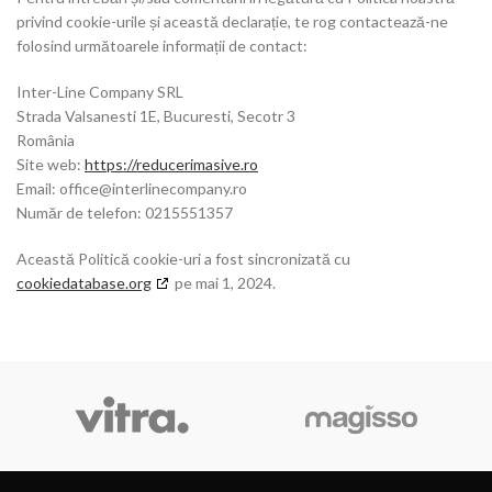
privind cookie-urile și această declarație, te rog contactează-ne
folosind următoarele informații de contact:
Inter-Line Company SRL
Strada Valsanesti 1E, Bucuresti, Secotr 3
România
Site web:
https://reducerimasive.ro
Email:
office@interlinecompany.ro
Număr de telefon: 0215551357
Această Politică cookie-uri a fost sincronizată cu
cookiedatabase.org
pe mai 1, 2024.