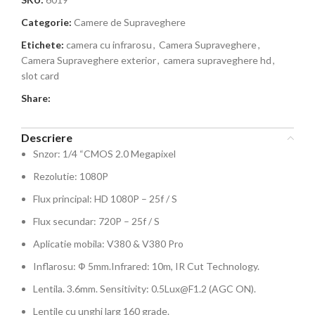
Categorie:
Camere de Supraveghere
Etichete:
camera cu infrarosu
,
Camera Supraveghere
,
Camera Supraveghere exterior
,
camera supraveghere hd
,
slot card
Share:
Descriere
Snzor: 1/4 “CMOS 2.0 Megapixel
Rezolutie: 1080P
Flux principal: HD 1080P – 25f / S
Flux secundar: 720P – 25f / S
Aplicatie mobila: V380 & V380 Pro
Inflarosu: Ф 5mm.Infrared: 10m, IR Cut Technology.
Lentila. 3.6mm. Sensitivity:
0.5Lux@F1.2
(AGC ON).
Lentile cu unghi larg 160 grade.