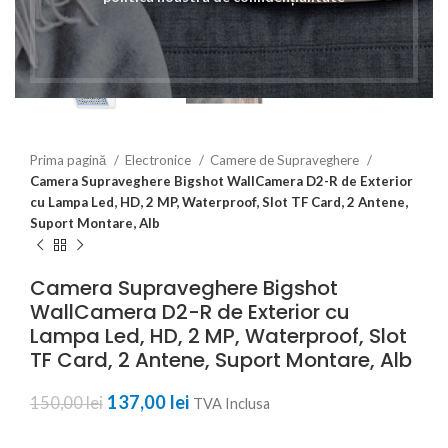
Prima pagină
Electronice
Camere de Supraveghere
Camera Supraveghere Bigshot WallCamera D2-R de Exterior
cu Lampa Led, HD, 2 MP, Waterproof, Slot TF Card, 2 Antene,
Suport Montare, Alb
Camera Supraveghere Bigshot
WallCamera D2-R de Exterior cu
Lampa Led, HD, 2 MP, Waterproof, Slot
TF Card, 2 Antene, Suport Montare, Alb
Prețul inițial a fost: 150,00 lei.
137,00
lei
Prețul curent este:
150,00
lei
TVA Inclusa
137,00 lei.