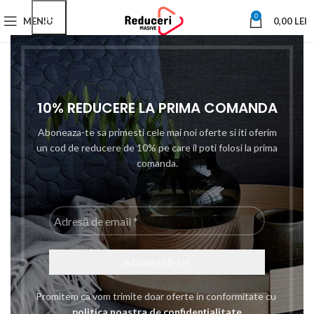
0
MENIU
0,00
LEI
-9%
10% REDUCERE LA PRIMA COMANDA
Aboneaza-te sa primesti cele mai noi oferte si iti oferim
un cod de reducere de 10% pe care il poti folosi la prima
comanda.
Adresă
de
email
*
Click to enlarge
Promitem ca vom trimite doar oferte in conformitate cu
politica noastra de confidențialitate