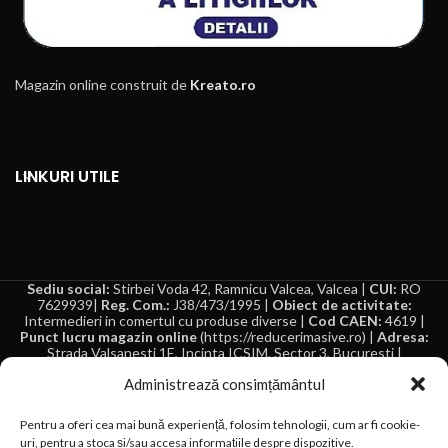
Magazin online construit de
Kreato.ro
LINKURI UTILE
Sediu social:
Stirbei Voda 42, Ramnicu Valcea, Valcea |
CUI:
RO
7629939|
Reg. Com.:
J38/473/1995 |
Obiect de activitate:
Intermedieri in comertul cu produse diverse |
Cod CAEN:
4619 |
Punct lucru magazin online
(https://reducerimasive.ro) |
Adresa:
Strada Valsanesti 1E, Incinta ICSIM, Sector 3, Bucuresti |
Autorizație de funcționare
punct de lucru vanzari online: nu este
Administrează consimțământul
cazul
Inter Line-Company SRL comercializeaza scari de lucru, seifuri, boxe
Pentru a oferi cea mai bună experiență, folosim tehnologii, cum ar fi cookie-
portabile, articole pentru casa, gradina si bricolaj, articole menaj
uri, pentru a stoca și/sau accesa informațiile despre dispozitive.