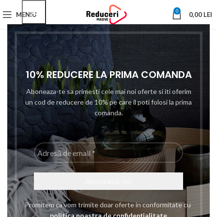
0
MENIU
0,00
LEI
-9%
10% REDUCERE LA PRIMA COMANDA
Aboneaza-te sa primesti cele mai noi oferte si iti oferim
un cod de reducere de 10% pe care il poti folosi la prima
comanda.
Adresă
de
email
*
Click to enlarge
Promitem ca vom trimite doar oferte in conformitate cu
politica noastra de confidențialitate