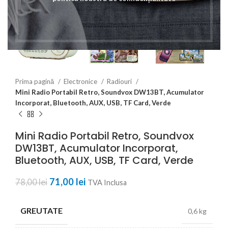
Prima pagină
Electronice
Radiouri
Mini Radio Portabil Retro, Soundvox DW13BT, Acumulator
Incorporat, Bluetooth, AUX, USB, TF Card, Verde
Mini Radio Portabil Retro, Soundvox
DW13BT, Acumulator Incorporat,
Bluetooth, AUX, USB, TF Card, Verde
Prețul inițial a fost: 78,00 lei.
71,00
lei
Prețul curent este: 71,00 lei.
78,00
lei
TVA Inclusa
GREUTATE
0,6 kg