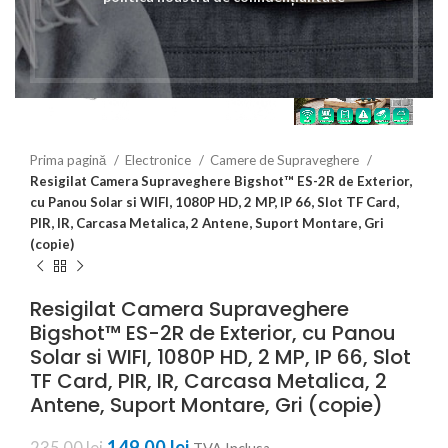
Prima pagină
Electronice
Camere de Supraveghere
Resigilat Camera Supraveghere Bigshot™ ES-2R de Exterior,
cu Panou Solar si WIFI, 1080P HD, 2 MP, IP 66, Slot TF Card,
PIR, IR, Carcasa Metalica, 2 Antene, Suport Montare, Gri
(copie)
Resigilat Camera Supraveghere
Bigshot™ ES-2R de Exterior, cu Panou
Solar si WIFI, 1080P HD, 2 MP, IP 66, Slot
TF Card, PIR, IR, Carcasa Metalica, 2
Antene, Suport Montare, Gri (copie)
Prețul inițial a fost: 235,00 lei.
149,00
lei
Prețul curent este:
235,00
lei