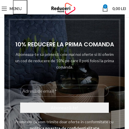
0
MENIU
0,00
LEI
-37%
10% REDUCERE LA PRIMA COMANDA
Aboneaza-te sa primesti cele mai noi oferte si iti oferim
un cod de reducere de 10% pe care il poti folosi la prima
comanda.
Adresă
de
email
*
Click to enlarge
Promitem ca vom trimite doar oferte in conformitate cu
politica noastra de confidențialitate