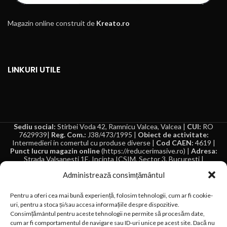
Magazin online construit de
Kreato.ro
LINKURI UTILE
Sediu social:
Stirbei Voda 42, Ramnicu Valcea, Valcea |
CUI:
RO
7629939|
Reg. Com.:
J38/473/1995 |
Obiect de activitate:
Intermedieri in comertul cu produse diverse |
Cod CAEN:
4619 |
Punct lucru magazin online
(https://reducerimasive.ro) |
Adresa:
Strada Valsanesti 1E, Incinta ICSIM, Sector 3, Bucuresti |
Autorizație de funcționare
punct de lucru vanzari online: nu este
Administrează consimțământul
cazul
Inter Line-Company SRL comercializeaza scari de lucru, seifuri, boxe
Pentru a oferi cea mai bună experiență, folosim tehnologii, cum ar fi cookie-
portabile, articole pentru casa, gradina si bricolaj, articole menaj
uri, pentru a stoca și/sau accesa informațiile despre dispozitive.
etc.. Descrierea bunurilor sau a serviciilor prin text, imagini sau
Consimțământul pentru aceste tehnologii ne permite să procesăm date,
video-uri pe site-ul reducerimasive.ro sunt utilizate exclusiv cu titlu
cum ar fi comportamentul de navigare sau ID-uri unice pe acest site. Dacă nu
de prezentare. Inter Line-Company S.R.L. nu isi asuma raspunderea