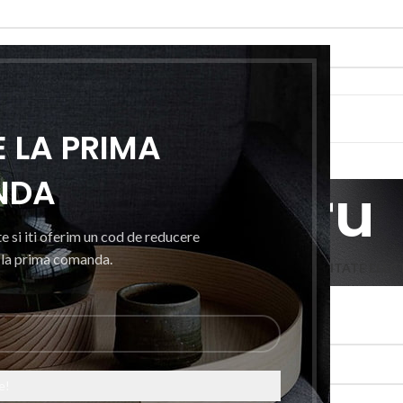
RIE
E
CONTACTEAZA-NE
 LA PRIMA
NDA
Multimetru
e si iti oferim un cod de reducere
i la prima comanda.
UTO
CASA, GRADINA SI BRICOLAJ
ELECTRONICE
MOBILITATE ELEC
ția ta.