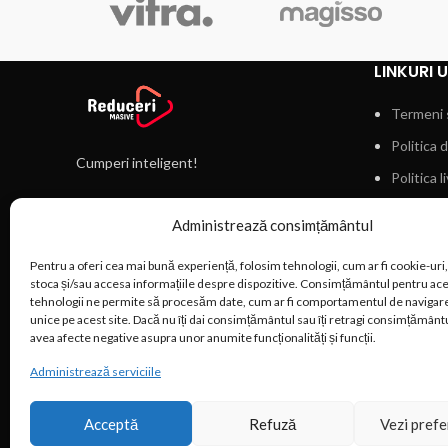
LINKURI U
Termeni s
Politica 
Cumperi inteligent!
Politica l
Bucuresti, Sector 3, Strada Valsanesti 1E
Politica 
Administrează consimțământul
Telefon: 0215.551.357
Pentru a oferi cea mai bună experiență, folosim tehnologii, cum ar fi cookie-uri,
stoca și/sau accesa informațiile despre dispozitive. Consimțământul pentru ac
tehnologii ne permite să procesăm date, cum ar fi comportamentul de navigare
unice pe acest site. Dacă nu îți dai consimțământul sau îți retragi consimțământ
avea afecte negative asupra unor anumite funcționalități și funcții.
Administrează serviciile
Magazin online construit de
Kreato.ro
Acceptă
Refuză
Vezi prefe