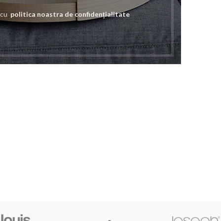
e cu
politica noastra de confidențialitate