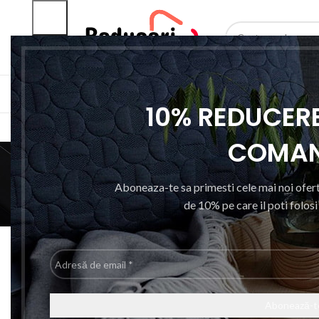
SELECTEAZA CATEGO
CATEGORII PRODUSE
ACASA
RESIGILAT
10% REDUCERE
COMA
Aboneaza-te sa primesti cele mai noi ofert
de 10% pe care il poti folos
ARTICOLE SANATATE SI WELLNESS
A
ACCESORII
Prima pagină
Tip produs produs
Multimetru
Adresă
Nu a fost găsit niciun produs care să se potrivească cu selec
de
email
*