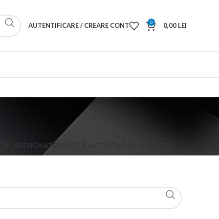
0
AUTENTIFICARE / CREARE CONT
0,00
LEI
TRICA
RESIGILATE
SPORT & ACTIVITATI IN AER LIBER