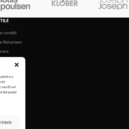
TILE
i conditii
de Returnare
ivrare
cookie-uri
 pentru a
este
 sau ID-uri
ul dat poate
rințele