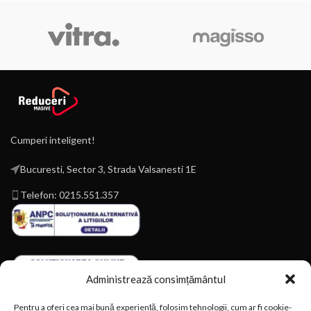
Cumperi inteligent!
Bucuresti, Sector 3, Strada Valsanesti 1E
Telefon: 0215.551.357
Administrează consimțământul
Pentru a oferi cea mai bună experiență, folosim tehnologii, cum ar fi cookie-
Magazin online construit de
Kreato.ro