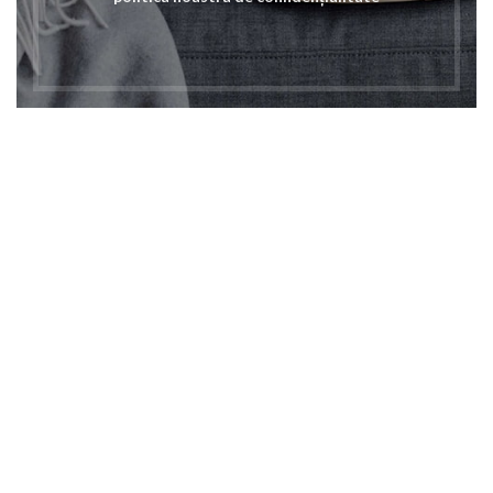
8,00
lei
TVA Inclusa
ADAUGĂ ÎN COȘ