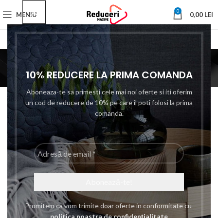
0
MENIU
0,00
LEI
Ruleta
10% REDUCERE LA PRIMA COMANDA
Prima pagină
Tip produs produs
Ruleta
Filtre
Categories
Aboneaza-te sa primesti cele mai noi oferte si iti oferim
un cod de reducere de 10% pe care il poti folosi la prima
comanda.
Adresă
de
email
*
Ruleta Bigshot, 5 m,
Agatatoare, Portocaliu
Promitem ca vom trimite doar oferte in conformitate cu
politica noastra de confidențialitate