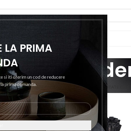
RIE
E
CONTACTEAZA-NE
 LA PRIMA
NDA
oliere prinde
e si iti oferim un cod de reducere
i la prima comanda.
UTO
CASA, GRADINA SI BRICOLAJ
ELECTRONICE
MOBILITATE ELEC
-7%