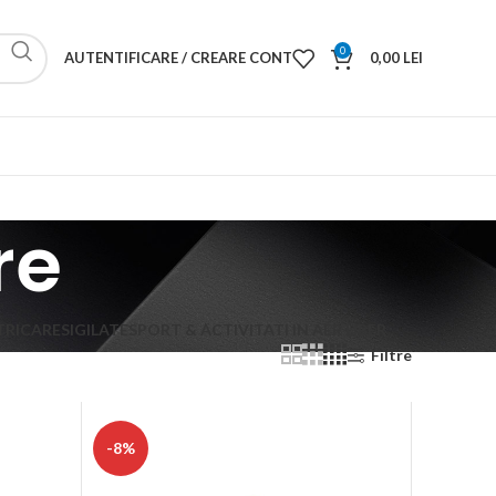
0
AUTENTIFICARE / CREARE CONT
0,00
LEI
re
TRICA
RESIGILATE
SPORT & ACTIVITATI IN AER LIBER
Filtre
-8%