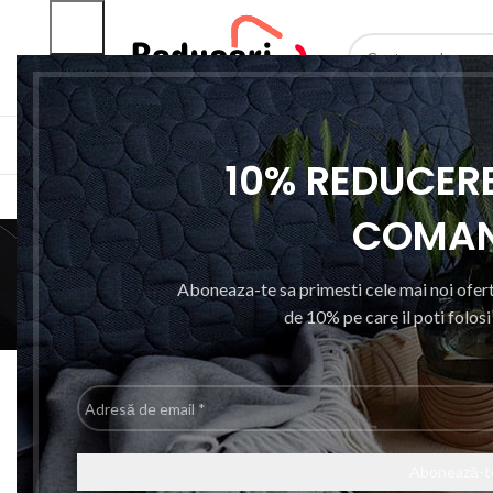
SELECTEAZA CATEGO
CATEGORII PRODUSE
ACASA
RESIGILAT
10% REDUCERE
COMA
C
Aboneaza-te sa primesti cele mai noi ofert
de 10% pe care il poti folos
ARTICOLE SANATATE SI WELLNESS
A
ACCESORII
Prima pagină
Produse etichetate „Coliere prindere”
Adresă
de
email
-7%
-6%
*