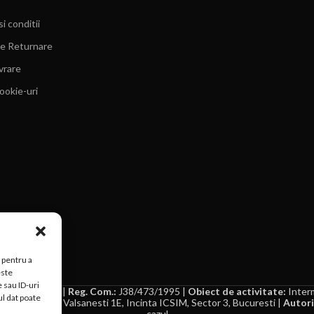
i conditii
de Returnare
ivrare
cookie-uri
 pentru a
este
 sau ID-uri
:
RO 7629939|
Reg. Com.:
J38/473/1995 |
Obiect de activitate:
Interm
ul dat poate
dresa:
Strada Valsanesti 1E, Incinta ICSIM, Sector 3, Bucuresti |
Autori
cazul