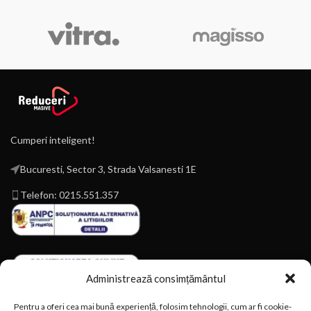
Cumperi inteligent!
Bucuresti, Sector 3, Strada Valsanesti 1E
Telefon: 0215.551.357
Administrează consimțământul
Pentru a oferi cea mai bună experiență, folosim tehnologii, cum ar fi cookie-
Magazin online construit de
Kreato.ro