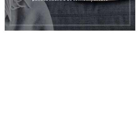
15,18
lei
TVA Inclusa
ADAUGĂ ÎN COȘ