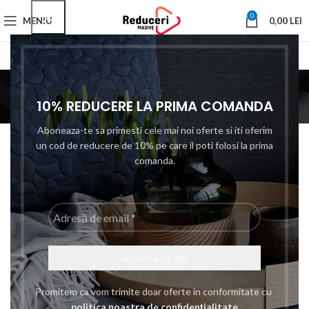
0
MENIU
0,00
LEI
forma de T
10% REDUCERE LA PRIMA COMANDA
Prima pagină
Produse etichetate „forma de T”
Filtre
Categories
Aboneaza-te sa primesti cele mai noi oferte si iti oferim
un cod de reducere de 10% pe care il poti folosi la prima
comanda.
Adresă
de
email
*
Set 24 in 1 Surubelnita...
Promitem ca vom trimite doar oferte in conformitate cu
politica noastra de confidențialitate