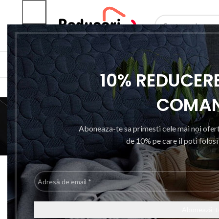
SELECTEAZA CATEGO
CATEGORII PRODUSE
ACASA
RESIGILAT
10% REDUCERE
COMA
Aboneaza-te sa primesti cele mai noi ofert
de 10% pe care il poti folos
ARTICOLE SANATATE SI WELLNESS
A
ACCESORII
Prima pagină
Produse etichetate „Mini Menghina”
Adresă
de
email
-7%
*