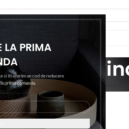
RIE
E
CONTACTEAZA-NE
 LA PRIMA
NDA
Mini Menghin
e si iti oferim un cod de reducere
i la prima comanda.
UTO
CASA, GRADINA SI BRICOLAJ
ELECTRONICE
MOBILITATE ELEC