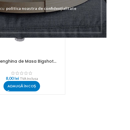
e cu
politica noastra de confidențialitate
Menghina de Masa Bigshot...
8,00
lei
TVA Inclusa
ADAUGĂ ÎN COȘ