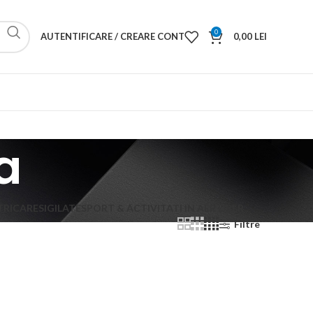
0
AUTENTIFICARE / CREARE CONT
0,00
LEI
a
TRICA
RESIGILATE
SPORT & ACTIVITATI IN AER LIBER
Filtre