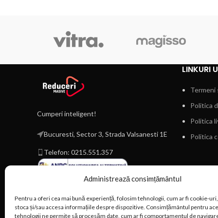
LINKURI U
Termeni s
Politica 
Cumperi inteligent!
Politica l
Bucuresti, Sector 3, Strada Valsanesti 1E
Politica 
Telefon: 0215.551.357
Administrează consimțământul
Pentru a oferi cea mai bună experiență, folosim tehnologii, cum ar fi cookie-uri,
stoca și/sau accesa informațiile despre dispozitive. Consimțământul pentru ac
tehnologii ne permite să procesăm date, cum ar fi comportamentul de navigare