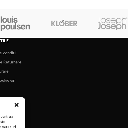
TILE
i conditii
de Returnare
ivrare
cookie-uri
 pentru a
este
 sau ID-uri