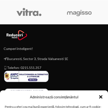
Cumperi inteligent!
Bucuresti, Sector 3, Strada Valsanesti 1E
Telefon: 0215.551.357
Administrează consimțământul
Pentru a oferi cea mai bună experiență, folosim tehnologii, cum ar fi cookie-
Magazin online construit de
Kreato.ro