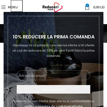
0
MENIU
0,00
LEI
interschimbabil
10% REDUCERE LA PRIMA COMANDA
Prima pagină
Functii produs
interschimbabil
Filtre
Categories
Aboneaza-te sa primesti cele mai noi oferte si iti oferim
un cod de reducere de 10% pe care il poti folosi la prima
-7%
comanda.
Adresă
de
email
*
Set 24 in 1 Surubelnita in
Set Surubelnita
Forma T, cu 12 Biti si 9 Chei
Multifunctionala, Bigshot
Promitem ca vom trimite doar oferte in conformitate cu
Tubulare, Bigshot Hobby
JK-6032E 30 Capete si
politica noastra de confidențialitate